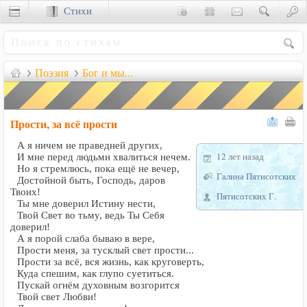
Стихи
Сценки
Поэзия
Бог и мы...
Прости, за всё прости
А я ничем не праведней других,
12 лет назад
И мне перед людьми хвалиться нечем.
Но я стремлюсь, пока ещё не вечер,
Галина Пятисотских
Достойной быть, Господь, даров
Твоих!
Пятисотских Г.
Ты мне доверил Истину нести,
Твой Свет во тьму, ведь Ты Себя
доверил!
А я порой слаба бываю в вере,
Прости меня, за тусклый свет прости...
Прости за всё, вся жизнь, как круговерть,
Куда спешим, как глупо суетиться.
Пускай огнём духовным возгорится
Твой свет Любви!