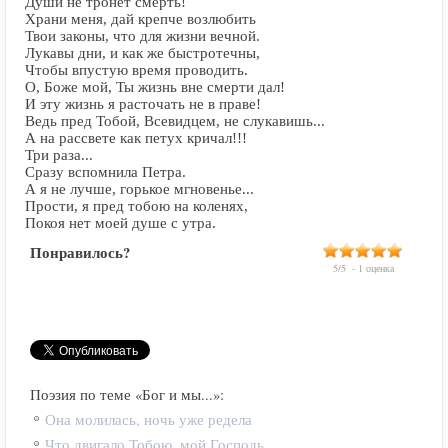
Души не тронет смерть!
Храни меня, дай крепче возлюбить
Твои законы, что для жизни вечной.
Лукавы дни, и как же быстротечны,
Чтобы впустую время проводить.
О, Боже мой, Ты жизнь вне смерти дал!
И эту жизнь я расточать не в праве!
Ведь пред Тобой, Всевидцем, не слукавишь...
А на рассвете как петух кричал!!!
Три раза...
Сразу вспомнила Петра.
А я не лучше, горькое мгновенье...
Прости, я пред тобою на коленях,
Покоя нет моей душе с утра.
Понравилось?
5
/
5
-
1
оценка
Поэзия по теме «Бог и мы...»:
Она молилась, ночь уже редела
Что двигало Тобою, мой Господь