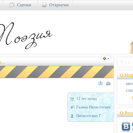
Сценки
Открытки
...
Q.Инф
авт
сти
12 лет назад
Галина Пятисотских
Q.Рес
Пятисотских Г.