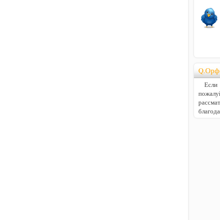
Q.Орф
Если В
пожалу
расс
благод