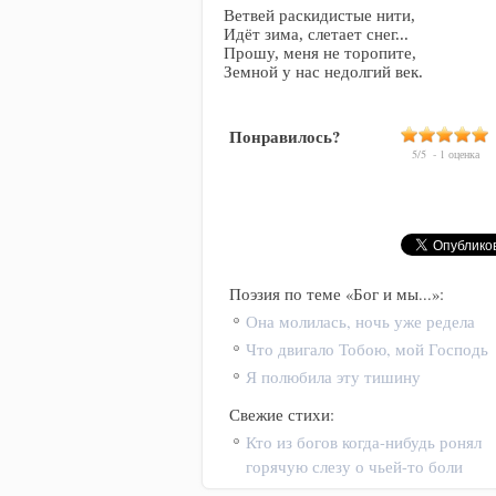
Ветвей раскидистые нити,
Идёт зима, слетает снег...
Прошу, меня не торопите,
Земной у нас недолгий век.
Понравилось?
5
/
5
-
1
оценка
Поэзия по теме «Бог и мы...»:
Она молилась, ночь уже редела
Что двигало Тобою, мой Господь
Я полюбила эту тишину
Свежие стихи:
Кто из богов когда-нибудь ронял
горячую слезу о чьей-то боли