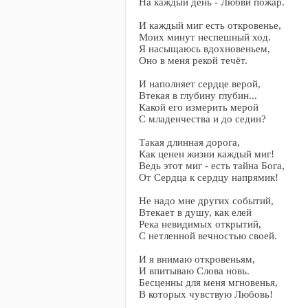
На каждый день - Любви пожар.
И каждый миг есть откровенье,
Моих минут неспешный ход.
Я насыщаюсь вдохновеньем,
Оно в меня рекой течёт.
И наполняет сердце верой,
Втекая в глубину глубин...
Какой его измерить мерой
С младенчества и до седин?
Такая длинная дорога,
Как ценен жизни каждый миг!
Ведь этот миг - есть тайна Бога,
От Сердца к сердцу напрямик!
Не надо мне других событий,
Втекает в душу, как елей
Река невидимых открытий,
С нетленной вечностью своей.
И я внимаю откровеньям,
И впитываю Слова новь.
Бесценны для меня мгновенья,
В которых чувствую Любовь!