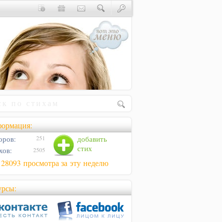
ормация:
оров:
добавить
251
стих
хов:
2505
128093 просмотра за эту неделю
урсы: