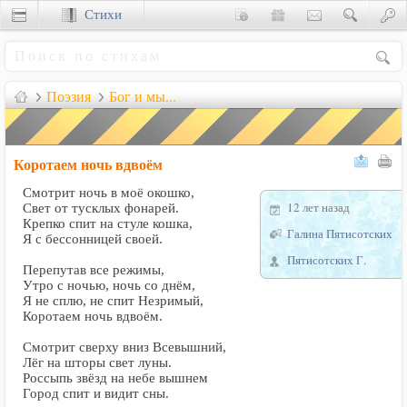
Стихи
Сценки
Поэзия
Бог и мы...
Коротаем ночь вдвоём
Смотрит ночь в моё окошко,
12 лет назад
Свет от тусклых фонарей.
Крепко спит на стуле кошка,
Галина Пятисотских
Я с бессонницей своей.
Пятисотских Г.
Перепутав все режимы,
Утро с ночью, ночь со днём,
Я не сплю, не спит Незримый,
Коротаем ночь вдвоём.
Смотрит сверху вниз Всевышний,
Лёг на шторы свет луны.
Россыпь звёзд на небе вышнем
Город спит и видит сны.