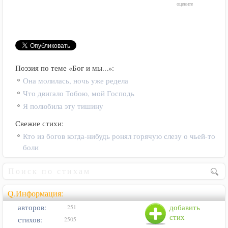
оцените
Поэзия по теме «Бог и мы...»:
Она молилась, ночь уже редела
Что двигало Тобою, мой Господь
Я полюбила эту тишину
Свежие стихи:
Кто из богов когда-нибудь ронял горячую слезу о чьей-то
боли
Q.Информация:
авторов:
добавить
251
стих
стихов:
2505