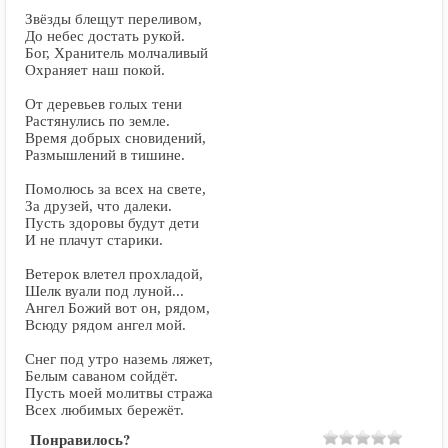
Звёзды блещут переливом,
До небес достать рукой.
Бог, Хранитель молчаливый
Охраняет наш покой.
От деревьев голых тени
Растянулись по земле.
Время добрых сновидений,
Размышлений в тишине.
Помолюсь за всех на свете,
За друзей, что далеки.
Пусть здоровы будут дети
И не плачут старики.
Ветерок влетел прохладой,
Шелк вуали под луной...
Ангел Божий вот он, рядом,
Всюду рядом ангел мой.
Снег под утро наземь ляжет,
Белым саваном сойдёт.
Пусть моей молитвы стража
Всех любимых бережёт.
Понравилось?