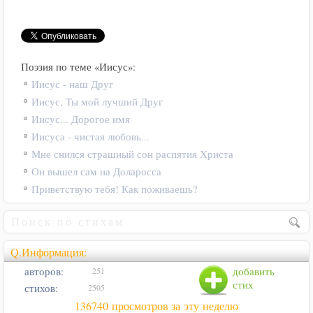
Поэзия по теме «Иисус»:
Иисус - наш Друг
Иисус, Ты мой лучший Друг
Иисус... Дорогое имя
Иисуса - чистая любовь...
Мне снился страшный сон распятия Христа
Он вышел сам на Доларосса
Приветствую тебя! Как поживаешь?
Q.Информация:
авторов:
добавить
251
стих
стихов:
2505
136740 просмотров за эту неделю