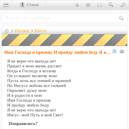
Стихи
Сценки
Поэзия
Иисус
Имя Господа я призову И пройду любую беду Я не верю что выхо
Я не верю что выхода нет
Придет в мою жизнь рассвет
Когда к Господу я воззову
Он услышит молитву мою
Пусть ночь все темней и мрачней
Но Иисуса любовь все сильней
Окрыляет душу мою
И в радости я пою
Имя Господа я призову
И пройду любую беду
Я не верю что выхода нет
Иисус- мой Путь и мой Свет!
Понравилось?