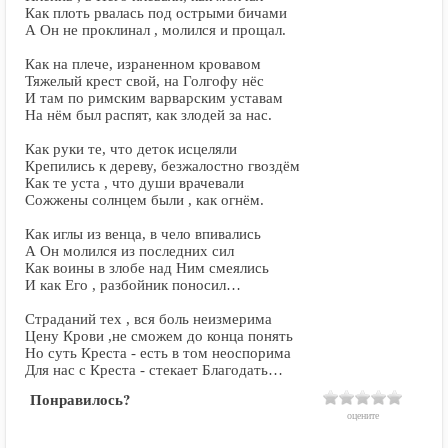
Как плоть рвалась под острыми бичами
А Он не проклинал , молился и прощал.
Как на плече, израненном кровавом
Тяжелый крест свой, на Голгофу нёс
И там по римским варварским уставам
На нём был распят, как злодей за нас.
Как руки те, что деток исцеляли
Крепились к дереву, безжалостно гвоздём
Как те уста , что души врачевали
Сожжены солнцем были , как огнём.
Как иглы из венца, в чело впивались
А Он молился из последних сил
Как воины в злобе над Ним смеялись
И как Его , разбойник поносил…
Страданий тех , вся боль неизмерима
Цену Крови ,не сможем до конца понять
Но суть Креста - есть в том неоспорима
Для нас с Креста - стекает Благодать…
Понравилось?
оцените