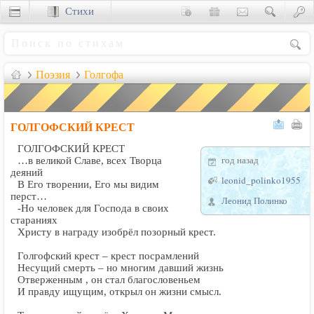
Стихи
Сценки
Поэзия
Голгофа
ГОЛГОФСКИЙ КРЕСТ
ГОЛГОФСКИЙ КРЕСТ
год назад
…в великой Славе, всех Творца
деяний
leonid_polinko1955
В Его творении, Его мы видим
перст…
Леонид Полинко
-Но человек для Господа в своих
стараниях
Христу в награду изобрёл позорный крест.
Голгофский крест – крест посрамлений
Несущий смерть – но многим давший жизнь
Отверженным , он стал благословеньем
И правду ищущим, открыл он жизни смысл.