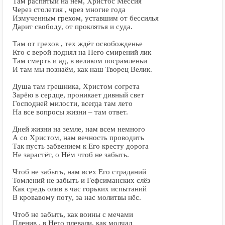
Там распятый на нём, Христос Мессия
Через столетия , чрез многие года
Измученным грехом, уставшим от бессилья
Дарит свободу, от проклятья и суда.
Там от грехов , тех ждёт освобожденье
Кто с верой поднял на Него смирений лик
Там смерть и ад, в великом посрамленьи
И там мы познаём, как наш Творец Велик.
Душа там грешника, Христом согрета
Зарёю в сердце, проникает дивный свет
Господней милости, всегда там лето
На все вопросы жизни – там ответ.
Дней жизни на земле, нам всем немного
А со Христом, нам вечность проводить
Так пусть забвением к Его кресту дорога
Не зарастёт, о Нём чтоб не забыть.
Чтоб не забыть, нам всех Его страданий
Томлений не забыть и Гефсиманских слёз
Как средь олив в час горьких испытаний
В кровавому поту, за нас молитвы нёс.
Чтоб не забыть, как воины с мечами
Пленив , в Него плевали, как молчал