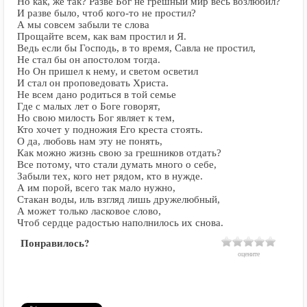
Но как, же так? Разве Бог не грешный мир весь возлюбил?
И разве было, чтоб кого-то не простил?
А мы совсем забыли те слова
Прощайте всем, как вам простил и Я.
Ведь если бы Господь, в то время, Савла не простил,
Не стал бы он апостолом тогда.
Но Он пришел к нему, и светом осветил
И стал он проповедовать Христа.
Не всем дано родиться в той семье
Где с малых лет о Боге говорят,
Но свою милость Бог являет к тем,
Кто хочет у подножия Его креста стоять.
О да, любовь нам эту не понять,
Как можно жизнь свою за грешников отдать?
Все потому, что стали думать много о себе,
Забыли тех, кого нет рядом, кто в нужде.
А им порой, всего так мало нужно,
Стакан воды, иль взгляд лишь дружелюбный,
А может только ласковое слово,
Чтоб сердце радостью наполнилось их снова.
Понравилось?
оцените