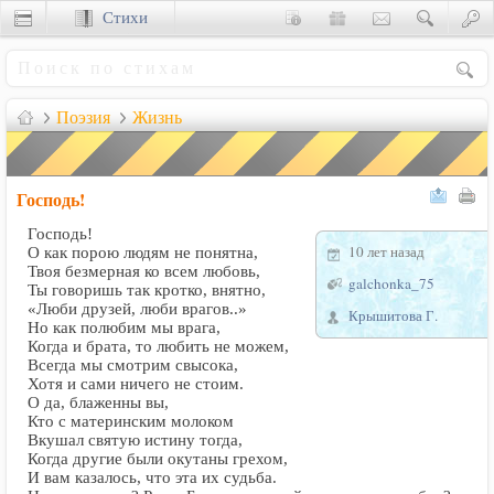
Стихи
Сценки
Поэзия
Жизнь
Господь!
Господь!
10 лет назад
О как порою людям не понятна,
Твоя безмерная ко всем любовь,
galchonka_75
Ты говоришь так кротко, внятно,
«Люби друзей, люби врагов..»
Крышитова Г.
Но как полюбим мы врага,
Когда и брата, то любить не можем,
Всегда мы смотрим свысока,
Хотя и сами ничего не стоим.
О да, блаженны вы,
Кто с материнским молоком
Вкушал святую истину тогда,
Когда другие были окутаны грехом,
И вам казалось, что эта их судьба.