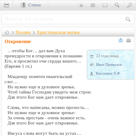
Стихи
Сценки
Поэзия
Христианская жизнь
Откровение
…чтобы Бог… дал вам Духа
22 года назад
премудрости и откровения к познанию
Его, и просветил очи сердца вашего…
Иван Привалов
(Евреям 1 гл.)
Васенина Л.Ф.
Младенцу понятен евангельский
слог…
Но нужно еще и духовное зренье,
Чтоб тайны Господни увидеть меж строк:
Для этого Бог нам дает откровенье.
Слова, что написаны, можно прочесть…
Но нужно еще и духовное зренье:
За очень простым - очень важное есть.
Для этого Бог нам дает откровенье.
Иисуса слова могут быть на устах…