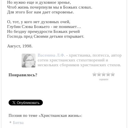
Но нужно еще и духовное зренье,
Чтоб жизнь почерпнули мы в Божьих словах.
Для этого Бог нам дает откровенье.
О, тот, у кого нет духовных очей,
Глубин Слова Божьего - не понимает…
Но бездну премудрости Божьих речей
Господь пред Своими детьми открывает.
Август, 1998.
Васенина Л.Ф.
- христианка, поэтесса, автор
сотен христианских стихотворений и
нескольких сборников христианских стихов.
Понравилось?
оцените
Поэзия по теме «Христианская жизнь»:
Битва