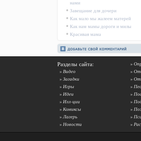
нами
Завещание для дочери
Как мало мы жалеем матерей
Как нам мамы дороги и милы
Красивая мама
Разделы сайта:
Оп
»
Видео
От
»
»
Загадки
От
»
»
Игры
Пе
»
»
Идеи
По
»
»
Илл-ции
По
»
»
Комиксы
По
»
»
Лагерь
Пс
»
»
Новости
Рас
»
»