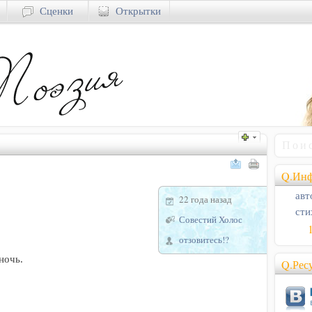
Сценки
Открытки
Q.Инф
авт
22 года назад
сти
Совестий Холос
отзовитесь!?
ночь.
Q.Рес