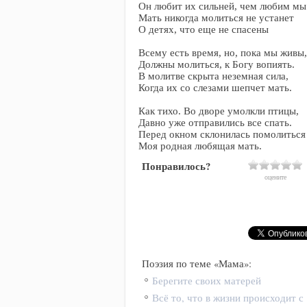
Он любит их сильней, чем любим мы
Мать никогда молиться не устанет
О детях, что еще не спасены
Всему есть время, но, пока мы живы,
Должны молиться, к Богу вопиять.
В молитве скрыта неземная сила,
Когда их со слезами шепчет мать.
Как тихо. Во дворе умолкли птицы,
Давно уже отправились все спать.
Перед окном склонилась помолиться
Моя родная любящая мать.
Понравилось?
оцените
Поэзия по теме «Мама»:
Берегите своих матерей
Всё то, что в жизни происходит с