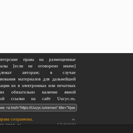
рские права на размещенные
иалы [если не оговорено иначе]
адлежат авторам; в случае
твования материалов для дальнейшей
ации их в электронных или печатных
иях обязательно наличие явной
вной ссылки на сайт Uucyc.ru.
права сохранены.
GT: [0.0131]
0-2026, Uucyc.ru