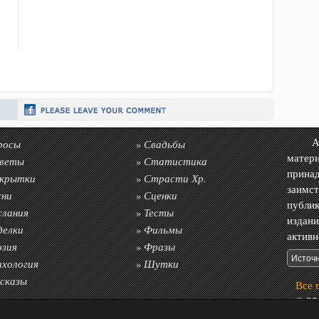
росы
Свадьбы
Авто
»
матер
веты
Статистика
»
прин
крытки
Страсти Хр.
»
заимс
сни
Сценки
»
публик
слания
Тесты
»
издан
делки
Фильмы
»
акти
эзия
Фразы
»
ихология
Шутки
»
сказы
Все 
© 200