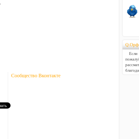
.
Q.Орф
Если В
пожалу
расс
благод
Сообщество Вконтакте