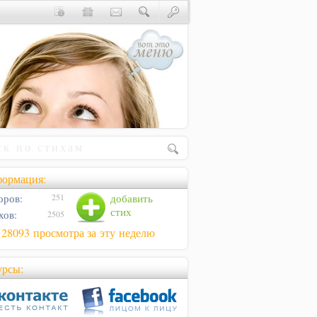
ормация:
оров:
добавить
251
стих
хов:
2505
128093 просмотра за эту неделю
урсы: