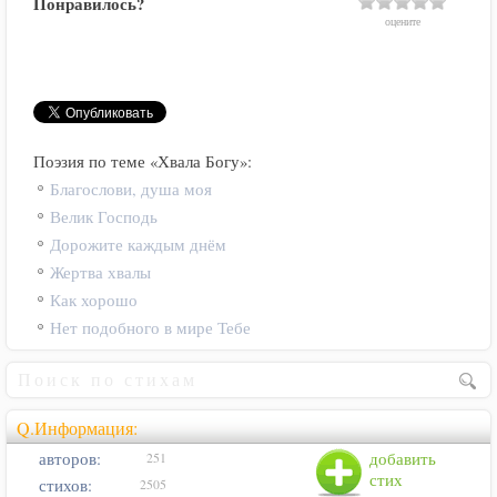
Понравилось?
оцените
Поэзия по теме «Хвала Богу»:
Благослови, душа моя
Велик Господь
Дорожите каждым днём
Жертва хвалы
Как хорошо
Нет подобного в мире Тебе
Q.Информация:
авторов:
добавить
251
стих
стихов:
2505