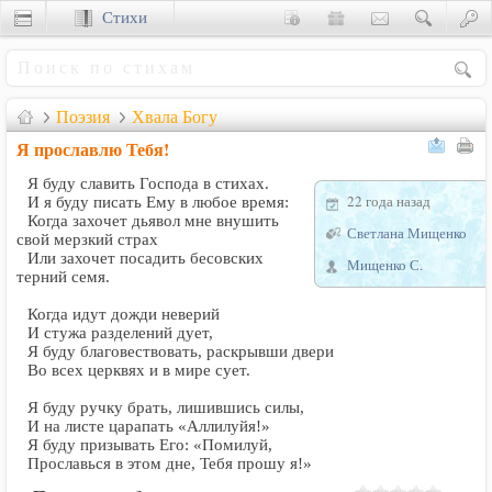
Стихи
Сценки
Поэзия
Хвала Богу
Я прославлю Тебя!
Я буду славить Господа в стихах.
22 года назад
И я буду писать Ему в любое время:
Когда захочет дьявол мне внушить
Светлана Мищенко
свой мерзкий страх
Или захочет посадить бесовских
Мищенко С.
терний семя.
Когда идут дожди неверий
И стужа разделений дует,
Я буду благовествовать, раскрывши двери
Во всех церквях и в мире сует.
Я буду ручку брать, лишившись силы,
И на листе царапать «Аллилуйя!»
Я буду призывать Его: «Помилуй,
Прославься в этом дне, Тебя прошу я!»