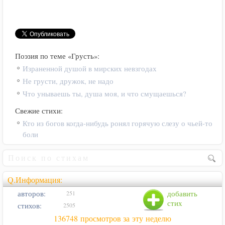
Поэзия по теме «Грусть»:
Израненной душой в мирских невзгодах
Не грусти, дружок, не надо
Что унываешь ты, душа моя, и что смущаешься?
Свежие стихи:
Кто из богов когда-нибудь ронял горячую слезу о чьей-то
боли
Q.Информация:
авторов:
добавить
251
стих
стихов:
2505
136748 просмотров за эту неделю