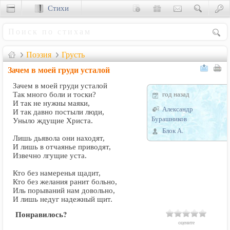
Стихи
Сценки
Поэзия
Грусть
Зачем в моей груди усталой
Зачем в моей груди усталой
год назад
Так много боли и тоски?
И так не нужны маяки,
Александр
И так давно постыли люди,
Бурашников
Уныло ждущие Христа.
Блок А.
Лишь дьявола они находят,
И лишь в отчаянье приводят,
Извечно лгущие уста.
Кто без намеренья щадит,
Кто без желания ранит больно,
Иль порываний нам довольно,
И лишь недуг надежный щит.
Понравилось?
оцените