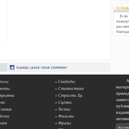
Q.Орф
Если В
пожалу
расс
благод
росы
Свадьбы
Авто
»
матер
веты
Статистика
»
прин
крытки
Страсти Хр.
»
заимс
сни
Сценки
»
публик
слания
Тесты
»
издан
делки
Фильмы
»
акти
эзия
Фразы
»