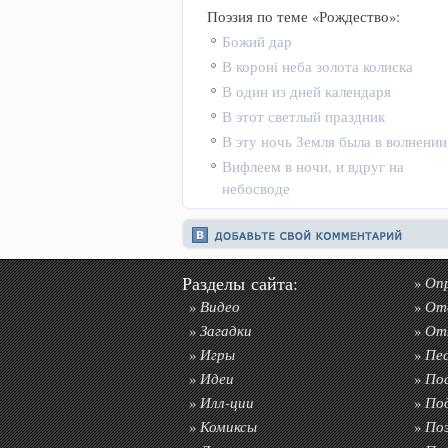
Поэзия по теме «Рождество»:
Божий дар
В коронi неба золота колиска
В один из дней календаря
В этот светлый праздник
В эту ночь Земля была в волнении
Вифлеем в ночи, и вдруг на
небосводе
Разделы сайта:
Оп
»
Видео
От
»
»
Загадки
От
»
»
Игры
Пе
»
»
Идеи
По
»
»
Илл-ции
По
»
»
Комиксы
По
»
»