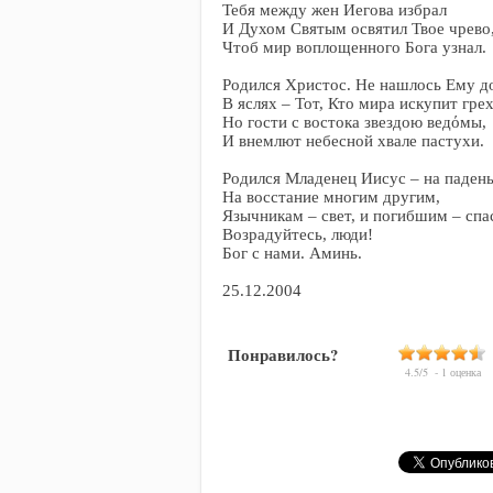
Тебя между жен Иегова избрал
И Духом Святым освятил Твое чрево
Чтоб мир воплощенного Бога узнал.
Родился Христос. Не нашлось Ему д
В яслях – Тот, Кто мира искупит грех
Но гости с востока звездою ведόмы,
И внемлют небесной хвале пастухи.
Родился Младенец Иисус – на паден
На восстание многим другим,
Язычникам – свет, и погибшим – спа
Возрадуйтесь, люди!
Бог с нами. Аминь.
25.12.2004
Понравилось?
4.5
/
5
-
1
оценка