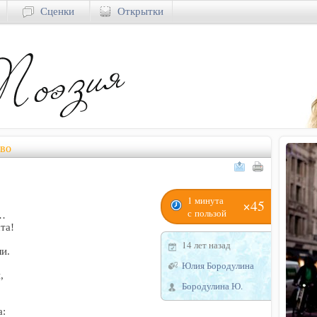
Сценки
Открытки
во
1 минута
×45
с пользой
ы…
та!
14 лет назад
ли.
Юлия Бородулина
,
Бородулина Ю.
а: