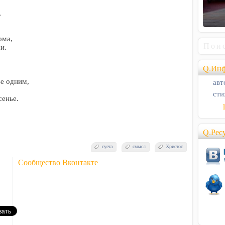
,
ома,
и.
Q.Инф
авт
ье одним,
сти
сенье.
Q.Рес
суета
смысл
Христос
Сообщество Вконтакте