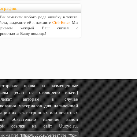
ография:
ы заметили любого рода ошибку в тексте,
йста, выделите её и нажмите
Ctrl+Enter
. Мы
матриваем каждый Ваш сигнал с
арностью за Вашу помощь!
рские права на размещенные
иалы [если не оговорено иначе]
адлежат авторам; в случае
твования материалов для дальнейшей
ации их в электронных или печатных
иях обязательно наличие явной
вной ссылки на сайт Uucyc.ru.