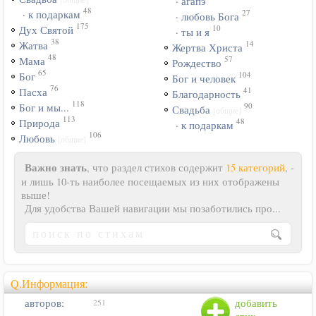
· агапэ
48
27
· к подаркам
· любовь Бога
175
10
Дух Святой
· ты и я
38
14
Жатва
Жертва Христа
48
57
Мама
Рождество
65
104
Бог
Бог и человек
76
41
Пасха
Благодарность
118
90
Бог и мы...
Свадьба
[общие]
113
48
Природа
· к подаркам
106
Любовь
[общие]
Важно знать
, что раздел стихов содержит
15 категорий
, -
и лишь 10-ть наиболее посещаемых из них отображены
выше!
Для удобства Вашей навигации мы позаботились про...
Q.Информация:
авторов:
добавить
251