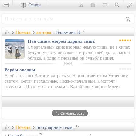
Стихи
Сценки
Поэзия
авторы
Бальмонт К.
2
Над синим озером царила тишь
Смертельный крик взорвал немую тишь, не в силах
будучи утрату пережить, стрелою лебедь взвился в
облака, в одно мгновенье он судьбу решил,
ударившись о землю свысока!
Вербы овеяны
Вербы овеяны Ветром нагретым, Нежно взлелеяны Утренним
светом. Ветви пасхальные, Нежно-печальные, Смотрят
веселыми, Шепчутся с пчелами. Кладбище мирное Млеет
цветами, Пение клирное Льется волнами. Светло-печальные
Песни пасхальные…
Поэзия
популярные темы:
15
90
8
Свадьба
[общие]