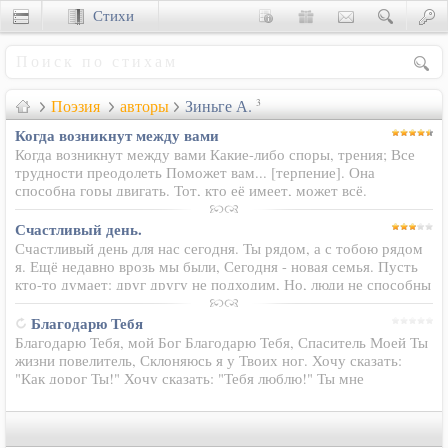
Стихи
Сценки
Поэзия
авторы
Зиньге А.
3
Когда возникнут между вами
Когда возникнут между вами Какие-либо споры, трения; Все
трудности преодолеть Поможет вам... [терпение]. Она
способна горы двигать. Тот, кто её имеет, может всё.
Возможно, ей невидимое видеть, Размером, может быть, с
горчичное зерно. И…
Счастливый день.
Счастливый день для нас сегодня. Ты рядом, а с тобою рядом
я. Ещё недавно врозь мы были, Сегодня - новая семья. Пусть
кто-то думает: друг другу не подходим, Но, люди не способны
проникать в сердца. Я помню, говорил ты в трудные минуты…
Благодарю Тебя
Благодарю Тебя, мой Бог Благодарю Тебя, Спаситель Моей Ты
жизни повелитель, Склоняюсь я у Твоих ног. Хочу сказать:
"Как дорог Ты!" Хочу сказать: "Тебя люблю!" Ты мне
прибежище вовек, Тебя всем сердцем восхвалю.