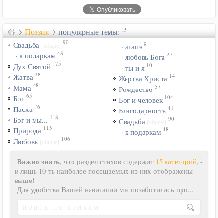
Поэзия
популярные темы:
15
90
8
Свадьба
[общие]
· агапэ
48
27
· к подаркам
· любовь Бога
175
10
Дух Святой
· ты и я
38
14
Жатва
Жертва Христа
48
57
Мама
Рождество
65
104
Бог
Бог и человек
76
41
Пасха
Благодарность
118
90
Бог и мы...
Свадьба
[общие]
113
48
Природа
· к подаркам
106
Любовь
[общие]
Важно знать
, что раздел стихов содержит
15 категорий
, -
и лишь 10-ть наиболее посещаемых из них отображены
выше!
Для удобства Вашей навигации мы позаботились про...