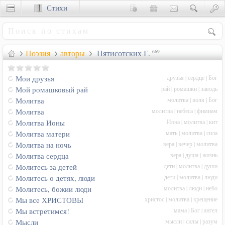
Стихи
Сценки
Поэзия
авторы
Пятисотских Г.
669
друзья
|
сердце
|
Бог
Мои друзья
рай
|
ромашки
|
заводь
Мой ромашковый рай
молитва
|
воля
|
Бог
Молитва
молитва
|
небеса
|
фимиам
Молитва
Иона
|
молитва
|
кит
Молитва Ионы
мать
|
молитва
|
сила
Молитва матери
вера
|
вечер
|
молитва
Молитва на ночь
вера
|
душа
|
жизнь
Молитва сердца
дети
|
молитва
|
души
Молитесь за детей
дети
|
молитва
|
люди
Молитесь о детях, люди
молитва
|
люди
|
небо
Молитесь, божии люди
христос
|
молитва
|
крещение
Мы все ХРИСТОВЫ
мама
|
Бог
|
ангел
Мы встретимся!
мысли
|
силы
|
разум
Мысли