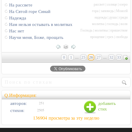
рассвет
|
солнце
|
озеро
На рассвете
гора
|
заповедь
|
Моисей
На Сятой горе Синай
надежда
|
душа
|
гряди
Надежда
молитва
|
господь
|
воля
Нам нельзя остывать в молитвах
Господь
|
молитвы
|
пришествие
Нас нет
прощение
|
грех
|
свобода
Научи меня, Боже, прощать
...
...
0
1
25
26
27
32
33
Q.Информация:
авторов:
добавить
251
стих
стихов:
2505
136904 просмотра за эту неделю