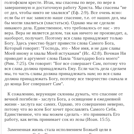
голгофском кресте. Итак, мы спасены по вере, по вере в
завершенную и достаточную работу Христа. Мы спасены "не
от дел, чтобы никто не хвалился" (Еф. 2:9). Все очень ясно:
если бы от нас зависело наше спасение, т.е. от наших дел, мы
бы могли хвалиться (хвастаться). Однако мы не сделали
никакого дела. Единственное, что требовалось от нас - это
вера. Вера не является делом, так как ничего не производит, а,
наоборот, получает. Поэтому вся слава принадлежит только
Богу. Здесь уместно будет привести слова Самого Бога,
Который говорит: "Господь, это - Мое имя, и не дам славы
Моей иному и хвалы Моей истуканам" (Ис. 42:8). Вочман Ни
приводит в аргумент слова Павла "благодарю Бога моего"
(Рим. 7:25). Он говорит: "Бог все совершает Сам, потому что
вся слава должна принадлежать Ему. Если часть дела сделаем
мы, то часть славы должна принадлежать нам; но вся слава
должна принадлежать Богу, поэтому все творчество сначала и
до конца Бог совершает Сам".
К сожалению, верующие склонны думать, что спасение от
вечной погибели - заслуга Бога, а освящение в ежедневной
жизни - заслуга нас самих. Однако, это совершенно неверно,
потому что во всем Бог хочет прославлять Самого Себя.
Единственное, что мы можем сделать - это принимать Его
работу, как ветвь принимает сок из лозы (Иоан. 15:5).
Замененная жизнь стала исполнением Божьей цели в