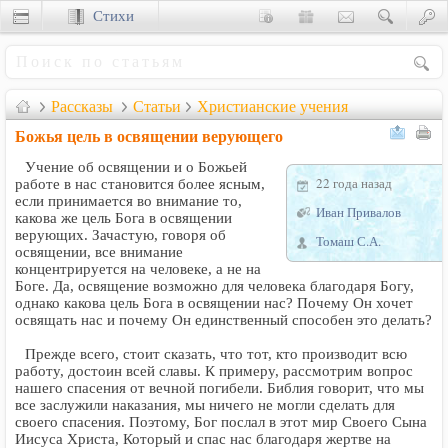
Стихи
Сценки
Рассказы
Статьи
Христианские учения
Божья цель в освящении верующего
Учение об освящении и о Божьей
22 года назад
работе в нас становится более ясным,
если принимается во внимание то,
Иван Привалов
какова же цель Бога в освящении
верующих. Зачастую, говоря об
Томаш С.А.
освящении, все внимание
концентрируется на человеке, а не на
Боге. Да, освящение возможно для человека благодаря Богу,
однако какова цель Бога в освящении нас? Почему Он хочет
освящать нас и почему Он единственный способен это делать?
Прежде всего, стоит сказать, что тот, кто производит всю
работу, достоин всей славы. К примеру, рассмотрим вопрос
нашего спасения от вечной погибели. Библия говорит, что мы
все заслужили наказания, мы ничего не могли сделать для
своего спасения. Поэтому, Бог послал в этот мир Своего Сына
Иисуса Христа, Который и спас нас благодаря жертве на