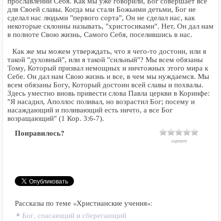
прославлении Себя. Как мы уже говорили, Бог совершает все
для Своей славы. Когда мы стали Божьими детьми, Бог не
сделал нас людьми "первого сорта", Он не сделал нас, как
некоторые склонны называть, "христосиками". Нет, Он дал нам
в полноте Свою жизнь, Самого Себя, поселившись в нас.
Как же мы можем утверждать, что я чего-то достоин, или я
такой "духовный", или я такой "сильный"? Мы всем обязаны
Тому, Который призвал немощных и ничтожных этого мира к
Себе. Он дал нам Свою жизнь и все, в чем мы нуждаемся. Мы
всем обязаны Богу, Который достоин всей славы и похвалы.
Здесь уместно вновь привести слова Павла церкви в Коринфе:
"Я насадил, Аполлос поливал, но возрастил Бог; посему и
насаждающий и поливающий есть ничто, а все Бог
возращающий" (1 Кор. 3:6-7).
Понравилось?
оцените
Рассказы по теме «Христианские учения»:
Бог, спасающий и сберегающий